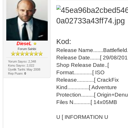
Kod:
DieseL
Forum Sahibi
Release Name.......Battlefiel
Release Date.......[ 29/08/20
Yorum Sayısı: 2,348
Shop Release Date..[
Konu Sayısı: 2,022
Üyelik Tarihi: May 2008
Format.............[ ISO
Rep Puanı:
0
Release............[ CrackFix
Kind...............[ Adventure
Protection.........[ Origin+Den
Files N............[ 14x05MB
U [ INFORMATION U