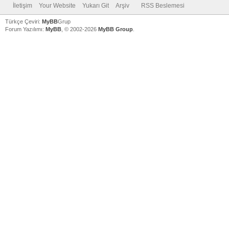
İletişim
Your Website
Yukarı Git
Arşiv
RSS Beslemesi
Türkçe Çeviri:
MyBB
Grup
Forum Yazılımı:
MyBB
, © 2002-2026
MyBB Group
.
V
V
V