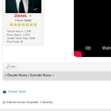
DieseL
Forum Sahibi
Yorum Sayısı: 2,348
Konu Sayısı: 2,022
Üyelik Tarihi: May 2008
Rep Puanı:
0
Ara
«
Önceki Konu
|
Sonraki Konu
»
Konuyu Yazdır
Şu anda bu konuyu okuyanlar: 1 Ziyaretçi