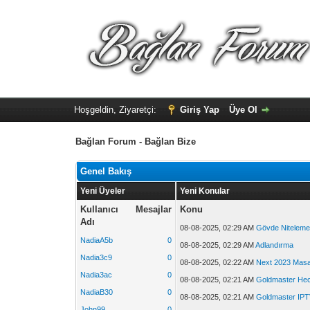
Hoşgeldin, Ziyaretçi:
Giriş Yap
Üye Ol
Bağlan Forum - Bağlan Bize
Genel Bakış
Yeni Üyeler
Yeni Konular
Kullanıcı
Mesajlar
Konu
Adı
08-08-2025, 02:29 AM
Gövde Nitelemel
NadiaA5b
0
08-08-2025, 02:29 AM
Adlandırma
Nadia3c9
0
08-08-2025, 02:22 AM
Next 2023 Masaü
Nadia3ac
0
08-08-2025, 02:21 AM
Goldmaster Hect
NadiaB30
0
08-08-2025, 02:21 AM
Goldmaster IPT
John99
0