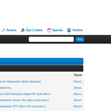
Arama
Üye Listesi
Ajanda
Yardım
Yazar
övde Nitelemeleri (Body Attributes)
DieseL
dlandırma
DieseL
ext 2023 Masaüstü Digital HD Uydu Alıcısı
DieseL
oldmaster Hector Plus Micro Uydu Alıcısı
DieseL
oldmaster IPTV Micro HD Uydu Alıcısı
DieseL