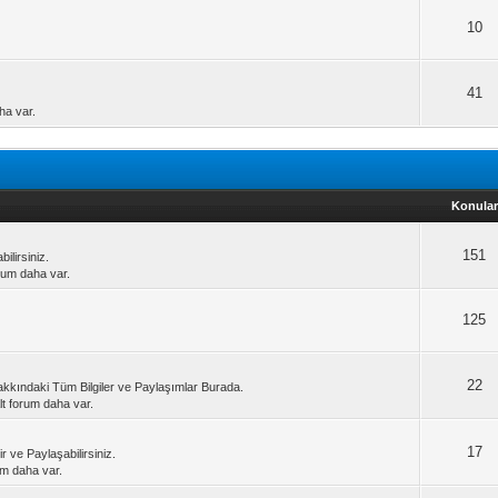
10
41
aha var.
Konular
151
ilirsiniz.
forum daha var.
125
22
akkındaki Tüm Bilgiler ve Paylaşımlar Burada.
Alt forum daha var.
17
ir ve Paylaşabilirsiniz.
rum daha var.