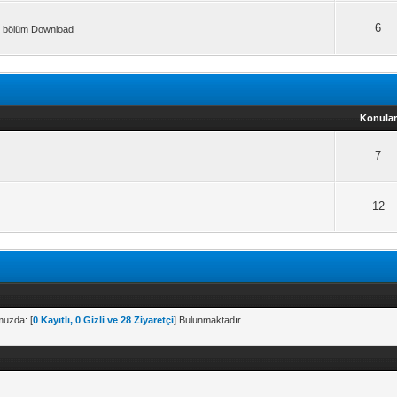
6
ğu bölüm Download
Konular
7
12
muzda: [
0 Kayıtlı, 0 Gizli ve 28 Ziyaretçi
] Bulunmaktadır.