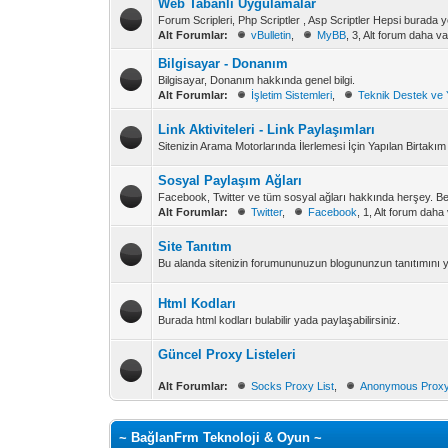
Web Tabanlı Uygulamalar
Forum Scripleri, Php Scriptler , Asp Scriptler Hepsi burada y
Alt Forumlar:
vBulletin
,
MyBB
, 3, Alt forum daha va
Bilgisayar - Donanım
Bilgisayar, Donanım hakkında genel bilgi.
Alt Forumlar:
İşletim Sistemleri
,
Teknik Destek ve
Link Aktiviteleri - Link Paylaşımları
Sitenizin Arama Motorlarında İlerlemesi İçin Yapılan Birtakı
Sosyal Paylaşım Ağları
Facebook, Twitter ve tüm sosyal ağları hakkında herşey. Beğen
Alt Forumlar:
Twitter
,
Facebook
, 1, Alt forum daha 
Site Tanıtım
Bu alanda sitenizin forumununuzun blogununzun tanıtımını ya
Html Kodları
Burada html kodları bulabilir yada paylaşabilirsiniz.
Güncel Proxy Listeleri
Alt Forumlar:
Socks Proxy List
,
Anonymous Proxy
~ BağlanFrm Teknoloji & Oyun ~