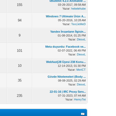
vBulletin 4.2.x Animated ...
155
03-26-2017, 09:58 AM
Yazar:
hebelehube
Windows 7 Ultimate Ürün A...
94
05-20-2016, 10:28 AM
Yazar:
TexLİeMeD
Yandex İnsanların İlgisin...
9
01-08-2014, 01:25 PM
Yazar:
DieseL
Meta duyurdu: Facebook ve...
101
02-07-2022, 06:49 PM
Yazar:
DieseL
Webfast[28 Üyesi 238 Konu...
10
12-14-2013, 01:30 PM
Yazar:
MeriCT
Gövde Nitelemeleri (Body ...
35
08-08-2025, 02:29 AM
Yazar:
DieseL
22-01-16 | IRC Proxy Serv...
235
07-31-2023, 07:44 AM
Yazar:
HenryTet