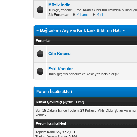
Müzik İndir
Türkçe, Yabancı , Pop, Arabesk her türlü müziğin bulundu
Alt Forumlar:
Yabancı
,
Yerli
~ BağlanFrm Arşiv & Kırık Link Bildirim Hattı ~
Forumlar
Çöp Kutusu
Eski Konular
Tarihi geçmiş haberler ve köşe yazılarının arşivi..
Forum İstatistikleri
Kimler Çevrimiçi
[
Ayrıntılı Liste
]
Son
15
Dakika İçinde Toplam:
29
Kullanıcı Aktif Oldu. Şu an Forumu
Yandex
Forum İstatistikleri
Toplam Konu Sayısı:
2,191
Toplam Yorum Sayısı:
2,696