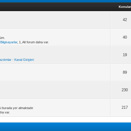
Konular
42
.
40
lüm.
Bilgisayarlar
, 1, Alt forum daha var.
19
zılımlar - Kanal Girişleri
89
230
217
si burada yer almaktadır
aha var.