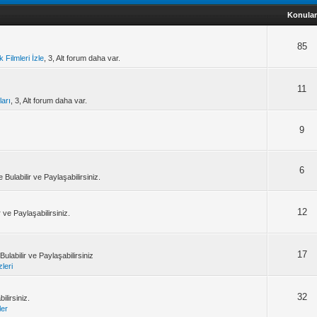
Konular
85
 Filmleri İzle
, 3, Alt forum daha var.
11
ları
, 3, Alt forum daha var.
9
6
Bulabilir ve Paylaşabilirsiniz.
12
ve Paylaşabilirsiniz.
17
ulabilir ve Paylaşabilirsiniz
leri
32
ilirsiniz.
ler