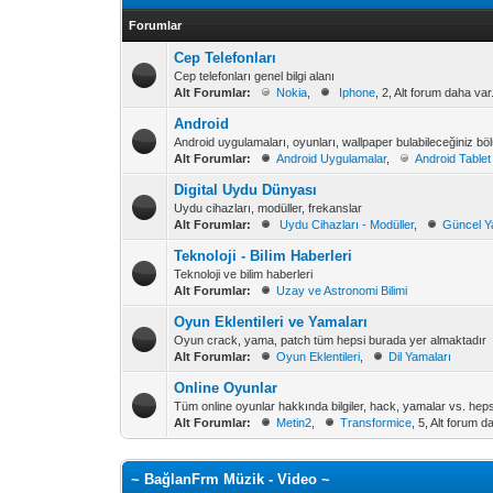
Forumlar
Cep Telefonları
Cep telefonları genel bilgi alanı
Alt Forumlar:
Nokia
,
Iphone
, 2, Alt forum daha var
Android
Android uygulamaları, oyunları, wallpaper bulabileceğiniz bö
Alt Forumlar:
Android Uygulamalar
,
Android Tablet 
Digital Uydu Dünyası
Uydu cihazları, modüller, frekanslar
Alt Forumlar:
Uydu Cihazları - Modüller
,
Güncel Ya
Teknoloji - Bilim Haberleri
Teknoloji ve bilim haberleri
Alt Forumlar:
Uzay ve Astronomi Bilimi
Oyun Eklentileri ve Yamaları
Oyun crack, yama, patch tüm hepsi burada yer almaktadır
Alt Forumlar:
Oyun Eklentileri
,
Dil Yamaları
Online Oyunlar
Tüm online oyunlar hakkında bilgiler, hack, yamalar vs. hep
Alt Forumlar:
Metin2
,
Transformice
, 5, Alt forum d
~ BağlanFrm Müzik - Video ~