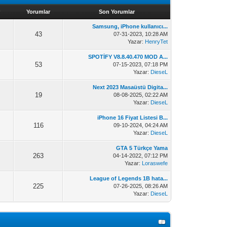
Yorumlar
Son Yorumlar
Samsung, iPhone kullanıcı...
43
07-31-2023, 10:28 AM
Yazar:
HenryTet
SPOTİFY V8.8.40.470 MOD A...
53
07-15-2023, 07:18 PM
Yazar:
DieseL
Next 2023 Masaüstü Digita...
19
08-08-2025, 02:22 AM
Yazar:
DieseL
iPhone 16 Fiyat Listesi B...
116
09-10-2024, 04:24 AM
Yazar:
DieseL
GTA 5 Türkçe Yama
263
04-14-2022, 07:12 PM
Yazar:
Loraswefe
League of Legends 1B hata...
225
07-26-2025, 08:26 AM
Yazar:
DieseL