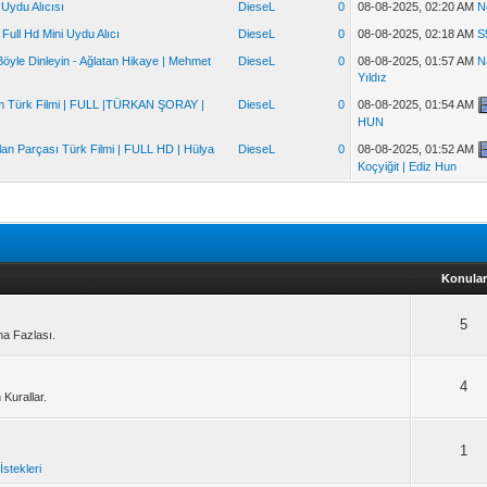
Uydu Alıcısı
DieseL
0
08-08-2025, 02:20 AM
N
Full Hd Mini Uydu Alıcı
DieseL
0
08-08-2025, 02:18 AM
S
öyle Dinleyin - Ağlatan Hikaye | Mehmet
DieseL
0
08-08-2025, 01:57 AM
N
Yıldız
im Türk Filmi | FULL |TÜRKAN ŞORAY |
DieseL
0
08-08-2025, 01:54 AM
HUN
lan Parçası Türk Filmi | FULL HD | Hülya
DieseL
0
08-08-2025, 01:52 AM
Koçyiğit | Ediz Hun
Konular
5
ha Fazlası.
4
 Kurallar.
1
İstekleri