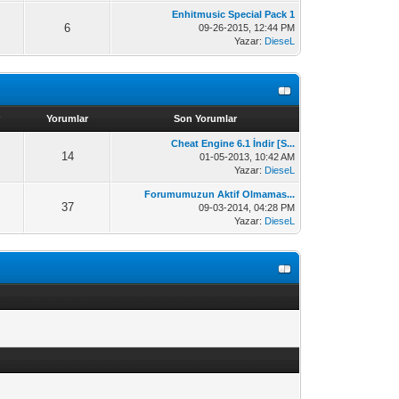
Enhitmusic Special Pack 1
6
09-26-2015, 12:44 PM
Yazar:
DieseL
Yorumlar
Son Yorumlar
Cheat Engine 6.1 İndir [S...
14
01-05-2013, 10:42 AM
Yazar:
DieseL
Forumumuzun Aktif Olmamas...
37
09-03-2014, 04:28 PM
Yazar:
DieseL