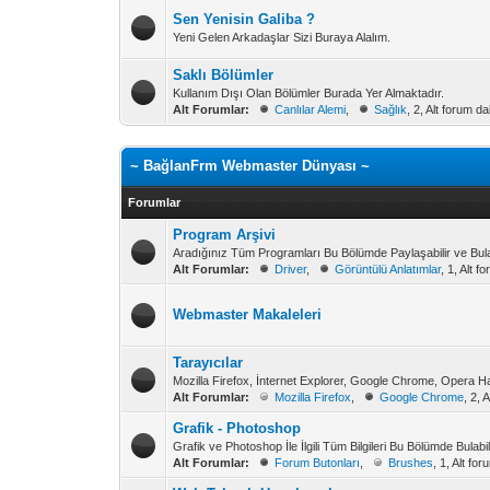
Sen Yenisin Galiba ?
Yeni Gelen Arkadaşlar Sizi Buraya Alalım.
Saklı Bölümler
Kullanım Dışı Olan Bölümler Burada Yer Almaktadır.
Alt Forumlar:
Canlılar Alemi
,
Sağlık
, 2, Alt forum d
~ BağlanFrm Webmaster Dünyası ~
Forumlar
Program Arşivi
Aradığınız Tüm Programları Bu Bölümde Paylaşabilir ve Bulab
Alt Forumlar:
Driver
,
Görüntülü Anlatımlar
, 1, Alt 
Webmaster Makaleleri
Tarayıcılar
Mozilla Firefox, İnternet Explorer, Google Chrome, Opera H
Alt Forumlar:
Mozilla Firefox
,
Google Chrome
, 2, 
Grafik - Photoshop
Grafik ve Photoshop İle İlgili Tüm Bilgileri Bu Bölümde Bulabil
Alt Forumlar:
Forum Butonları
,
Brushes
, 1, Alt fo