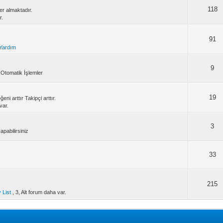
118
er almaktadır.
r.
91
 Yardım
9
m Otomatik İşlemler
19
i arttır Takipçi arttır.
var.
3
pabilirsiniz
33
215
 List
, 3, Alt forum daha var.