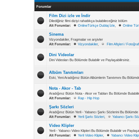
Forumlar
Film Dizi izle ve İndir
Dilediğiniz filmi diziyi rahatlıkça bulabileceğiniz bölüm
Alt Forumlar:
OnlineTürkçe Dublaj İzle
,
Online Türk
Sinema
Vizyondakiler, Fragmalar ve arşivler
Alt Forumlar:
Vizyondakiler
,
Film Afişleri / Fotoğraf
Dini Videolar
Dini Videoları Bu Bölümde Bulabilir ve Paylaşabilirsiniz.
Albüm Tanıtımları
Eski, Yeni Aradığınız Bütün Albümlerin Tanıtımını Bu Bölümde 
Nota - Akor - Tab
Aradığınız Bütün Nota - Akor ve Tabları Bu Bölümde Bulabilir 
Alt Forumlar:
Rap - Hip Hop
Şarkı Sözleri
Aradığınız Bütün Yerli - Yabancı Şarkı Sözlerini Bu Bölümde B
Alt Forumlar:
Yerli Şarkı Sözleri
,
Yabancı Şarkı Söz
Video Klipler
Yerli - Yabancı Video Klipleri Bu Bölümde Bulabilir ve Paylaşab
Alt Forumlar:
Yerli Video Klipler
,
Yabancı Video Klip