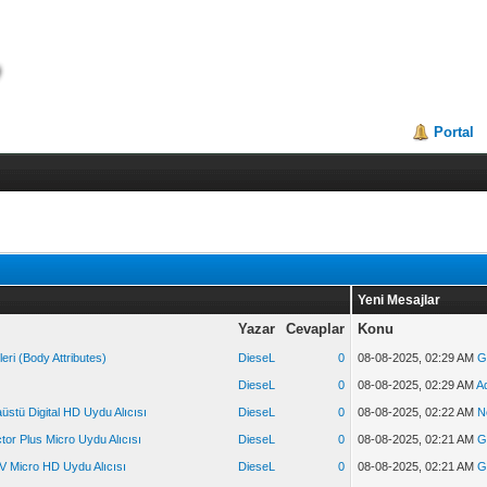
Portal
Yeni Mesajlar
Yazar
Cevaplar
Konu
eri (Body Attributes)
DieseL
0
08-08-2025, 02:29 AM
G
DieseL
0
08-08-2025, 02:29 AM
A
stü Digital HD Uydu Alıcısı
DieseL
0
08-08-2025, 02:22 AM
N
or Plus Micro Uydu Alıcısı
DieseL
0
08-08-2025, 02:21 AM
G
V Micro HD Uydu Alıcısı
DieseL
0
08-08-2025, 02:21 AM
G