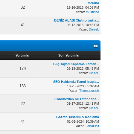
Meraba
32
12-16-2013, 04:03 PM
Yazar:
mustinho
DENİZ ALASI (Salmo trutta...
41
05-12-2013, 10:46 PM
Yazar:
DieseL
Yorumlar
Son Yorumlar
Bilgisayarı Kapatma Zaman...
179
02-13-2022, 05:45 PM
Yazar:
DieseL
SEO Hakkında Temel İpuçla...
136
10-25-2023, 05:32 AM
Yazar:
Thomasoxish
Chrome'dan bir zafer daha...
22
01-17-2016, 12:41 PM
Yazar:
DieseL
Gazete-Tasarım & Kodlama
41
01-31-2024, 10:39 AM
Yazar:
LolitaPlait