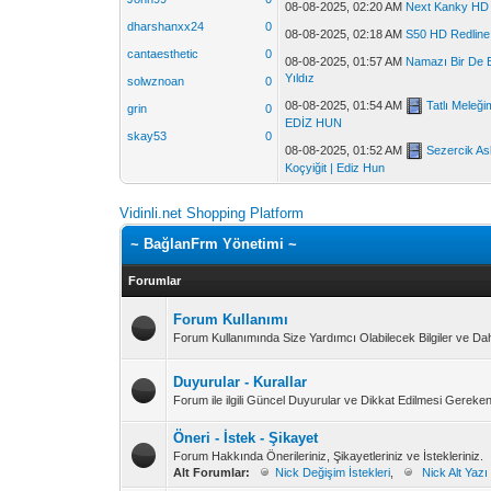
08-08-2025, 02:20 AM
Next Kanky HD 
dharshanxx24
0
08-08-2025, 02:18 AM
S50 HD Redline 
cantaesthetic
0
08-08-2025, 01:57 AM
Namazı Bir De B
Yıldız
solwznoan
0
08-08-2025, 01:54 AM
Tatlı Meleğ
grin
0
EDİZ HUN
skay53
0
08-08-2025, 01:52 AM
Sezercik As
Koçyiğit | Ediz Hun
Vidinli.net Shopping Platform
~ BağlanFrm Yönetimi ~
Forumlar
Forum Kullanımı
Forum Kullanımında Size Yardımcı Olabilecek Bilgiler ve Da
Duyurular - Kurallar
Forum ile ilgili Güncel Duyurular ve Dikkat Edilmesi Gereken
Öneri - İstek - Şikayet
Forum Hakkında Önerileriniz, Şikayetleriniz ve İstekleriniz.
Alt Forumlar:
Nick Değişim İstekleri
,
Nick Alt Yazı 