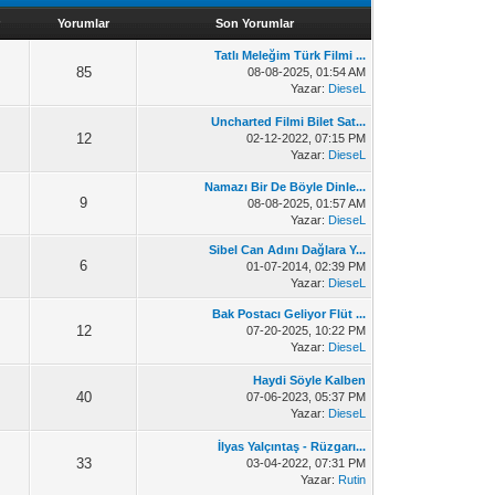
Yorumlar
Son Yorumlar
Tatlı Meleğim Türk Filmi ...
85
08-08-2025, 01:54 AM
Yazar:
DieseL
Uncharted Filmi Bilet Sat...
12
02-12-2022, 07:15 PM
Yazar:
DieseL
Namazı Bir De Böyle Dinle...
9
08-08-2025, 01:57 AM
Yazar:
DieseL
Sibel Can Adını Dağlara Y...
6
01-07-2014, 02:39 PM
Yazar:
DieseL
Bak Postacı Geliyor Flüt ...
12
07-20-2025, 10:22 PM
Yazar:
DieseL
Haydi Söyle Kalben
40
07-06-2023, 05:37 PM
Yazar:
DieseL
İlyas Yalçıntaş - Rüzgarı...
33
03-04-2022, 07:31 PM
Yazar:
Rutin