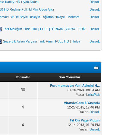
ext Kanky HD Uydu Alıcısı
DieseL
50 HD Redline Full Hd Mini Uydu Alıcı
DieseL
amazı Bir De Böyle Dinleyin - Ağlatan Hikaye | Mehmet
DieseL
Tatlı Meleğim Türk Filmi | FULL |TÜRKAN ŞORAY | EDİZ
DieseL
Sezercik Aslan Parçası Türk Filmi | FULL HD | Hülya
DieseL
Yorumlar
Son Yorumlar
Forumumuzun Yeni Admini H...
30
01-26-2024, 08:51 AM
Yazar:
LolitaPlait
Vbarsiv.Com 6 Yaşında
4
12-27-2015, 12:46 PM
Yazar:
DieseL
Fit On Page Plugin
4
12-14-2013, 01:29 PM
Yazar:
DieseL