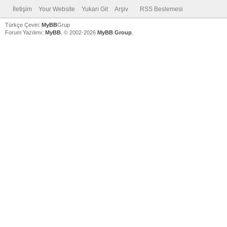
İletişim
Your Website
Yukarı Git
Arşiv
RSS Beslemesi
Türkçe Çeviri:
MyBB
Grup
Forum Yazılımı:
MyBB
, © 2002-2026
MyBB Group
.
V
V
V