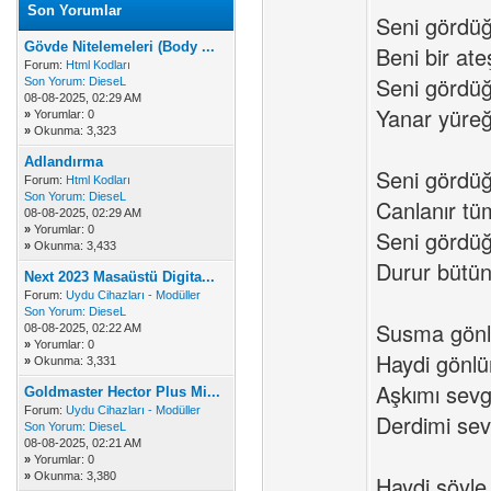
Son Yorumlar
Seni görd
Gövde Nitelemeleri (Body ...
Beni bir ate
Forum:
Html Kodları
Seni görd
Son Yorum:
DieseL
08-08-2025, 02:29 AM
Yanar yüre
»
Yorumlar: 0
»
Okunma: 3,323
Adlandırma
Seni görd
Forum:
Html Kodları
Son Yorum:
DieseL
Canlanır tü
08-08-2025, 02:29 AM
»
Yorumlar: 0
Seni görd
»
Okunma: 3,433
Durur bütü
Next 2023 Masaüstü Digita...
Forum:
Uydu Cihazları - Modüller
Son Yorum:
DieseL
Susma gönl
08-08-2025, 02:22 AM
»
Yorumlar: 0
Haydi gönlü
»
Okunma: 3,331
Aşkımı sevgi
Goldmaster Hector Plus Mi...
Forum:
Uydu Cihazları - Modüller
Derdimi sevg
Son Yorum:
DieseL
08-08-2025, 02:21 AM
»
Yorumlar: 0
»
Okunma: 3,380
Haydi söyle