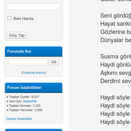
Seni görd
Beni Hatırla
Hayat sanki
Gözlerine b
Dünyalar be
Forumda Ara
Susma gönl
Haydi gönlü
Aşkımı sevgi
(
Gelişmiş Arama
)
Derdimi sevg
Forum İstatistikleri
Haydi söyle
»
Toplam Üyeler: 9,537
»
Son Üye:
NadiaA5b
Haydi söyl
»
Toplam Konular: 2,191
»
Toplam Yorumlar: 2,696
Haydi söyle
Detaylı İstatistikler
Haydi söyle