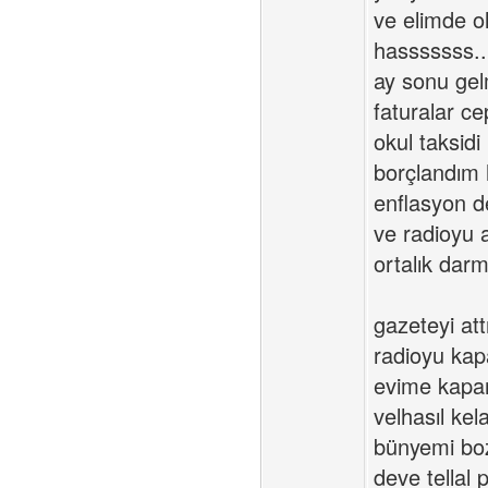
ve elimde o
hasssssss..
ay sonu gel
faturalar ce
okul taksid
borçlandım 
enflasyon d
ve radioyu 
ortalık da
gazeteyi at
radioyu kap
evime kapan
velhasıl ke
bünyemi boz
deve tellal 