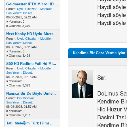
Goldmaster IPTV Micro HD ...
Haydi söyl
Forum:
Uydu Cihazları - Modüller
Haydi söyle
Son Yorum:
DieseL
08-08-2025, 02:21 AM
Haydi söyle
»
Yorumlar: 0
»
Okunma: 3,370
Next Kanky HD Uydu Alıcıs...
Forum:
Uydu Cihazları - Modüller
Son Yorum:
DieseL
08-08-2025, 02:20 AM
»
Yorumlar: 0
Kendime Bir Ceza Vermeliyim
»
Okunma: 3,498
S50 HD Redline Full Hd Mi...
Forum:
Uydu Cihazları - Modüller
Son Yorum:
DieseL
Siir:
08-08-2025, 02:18 AM
»
Yorumlar: 0
»
Okunma: 3,323
DoLmus Say
Namazı Bir De Böyle Dinle...
Forum:
Dini Videolar
Kendime Bi
Son Yorum:
DieseL
08-08-2025, 01:57 AM
Hic Huzur 
»
Yorumlar: 0
Basimi Tas
»
Okunma: 3,237
Kendime Bi
Tatlı Meleğim Türk Filmi ...