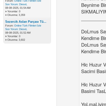
Forum:
Online Türk Filmleri İzle
Beynime Bi
Son Yorum:
DieseL
08-08-2025, 01:54 AM
SIKMALIYI
»
Yorumlar: 0
»
Okunma: 3,359
_________
Sezercik Aslan Parçası Tü...
Forum:
Online Türk Filmleri İzle
Son Yorum:
DieseL
DoLmus Say
08-08-2025, 01:52 AM
Kendime Bi
»
Yorumlar: 0
»
Okunma: 3,602
DoLmus Say
Kendime Bi
Hic Huzur 
Sacimi Bas
Hic Huzur 
Basimi Tas
YoLmaLiyim