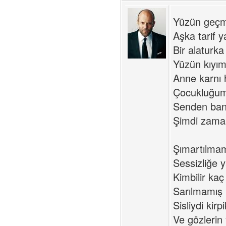
Yüzün geçm
Aşka tarif y
Bir alaturk
Yüzün kıyı
Anne karnı 
Çocukluğum
Senden ba
Şimdi zaman
Şımartılmam
Sessizliğe y
Kimbilir kaç
Sarılmamış k
Sisliydi kirpi
Ve gözlerin