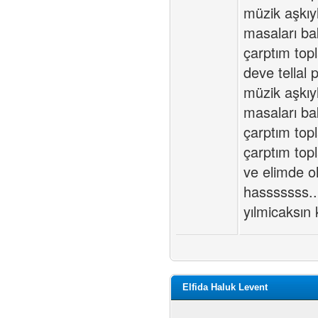
müzik aşkıy
masaları ba
çarptım top
deve tellal 
müzik aşkıy
masaları ba
çarptım top
çarptım top
ve elimde o
hasssssss..
yılmicaksın
Elfida Haluk Levent