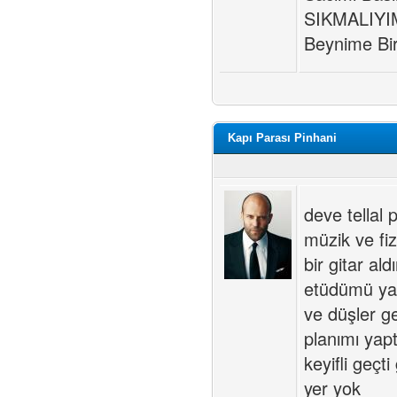
SIKMALIYI
Beynime Bi
Kapı Parası Pinhani
deve tellal 
müzik ve fiz
bir gitar a
etüdümü yap
ve düşler g
planımı yap
keyifli geçt
yer yok