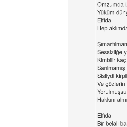
Omzumda i
Yüküm düny
Elfida
Hep aklımda
Şımartılmam
Sessizliğe y
Kimbilir kaç
Sarılmamış k
Sisliydi kirpi
Ve gözlerin
Yorulmuşsu
Hakkını almış
Elfida
Bir belalı b