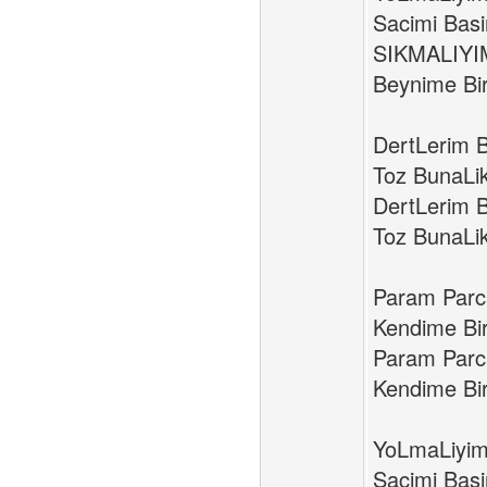
Sacimi Bas
SIKMALIYI
Beynime Bi
DertLerim B
Toz BunaLi
DertLerim B
Toz BunaLi
Param Parc
Kendime Bi
Param Parc
Kendime Bi
YoLmaLiyim
Sacimi Bas