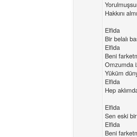
Yorulmuşsu
Hakkını almış
Elfida
Bir belalı b
Elfida
Beni farket
Omzumda i
Yüküm düny
Elfida
Hep aklımda
Elfida
Sen eski bir
Elfida
Beni farket