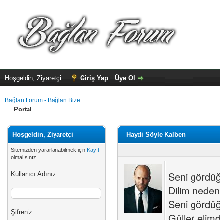
Hoşgeldin, Ziyaretçi:
Giriş Yap
Üye Ol
Bağlan Forum - Bağlan Bize
Portal
Hoşgeldin, Ziyaretçi
Haydi Söyle Kalben
Sitemizden yararlanabilmek için
Kayıt
olmalısınız.
Seni görd
Kullanıcı Adınız:
Dilim neden 
Seni görd
Şifreniz:
Güller elim