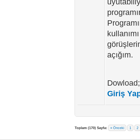
uyutabili
programım
Programım
kullanımı 
görüşlerin
açığım.
Dowload
Giriş Ya
Toplam (170) Sayfa:
« Önceki
1
2