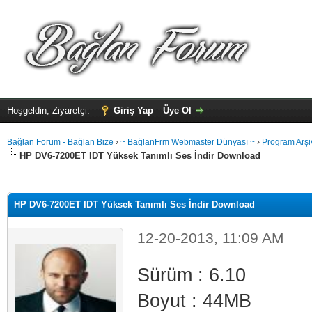
Hoşgeldin, Ziyaretçi:
Giriş Yap
Üye Ol
Bağlan Forum - Bağlan Bize
›
~ BağlanFrm Webmaster Dünyası ~
›
Program Arşi
HP DV6-7200ET IDT Yüksek Tanımlı Ses İndir Download
alama: 0
HP DV6-7200ET IDT Yüksek Tanımlı Ses İndir Download
12-20-2013, 11:09 AM
Sürüm : 6.10
Boyut : 44MB