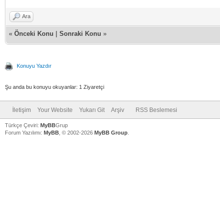
Ara
«
Önceki Konu
|
Sonraki Konu
»
Konuyu Yazdır
Şu anda bu konuyu okuyanlar: 1 Ziyaretçi
İletişim
Your Website
Yukarı Git
Arşiv
RSS Beslemesi
Türkçe Çeviri:
MyBB
Grup
Forum Yazılımı:
MyBB
, © 2002-2026
MyBB Group
.
V
V
V