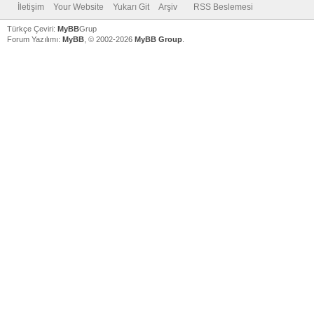
İletişim
Your Website
Yukarı Git
Arşiv
RSS Beslemesi
Türkçe Çeviri:
MyBB
Grup
Forum Yazılımı:
MyBB
, © 2002-2026
MyBB Group
.
V
V
V