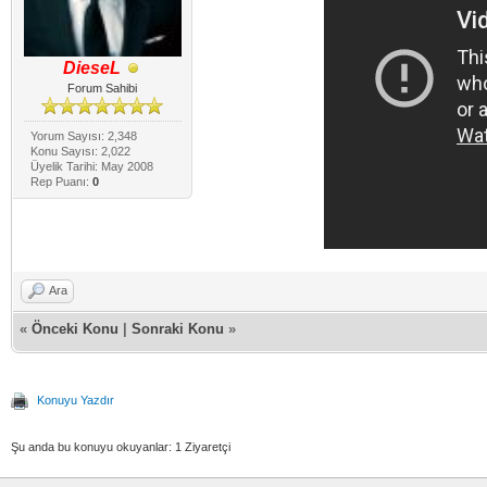
DieseL
Forum Sahibi
Yorum Sayısı: 2,348
Konu Sayısı: 2,022
Üyelik Tarihi: May 2008
Rep Puanı:
0
Ara
«
Önceki Konu
|
Sonraki Konu
»
Konuyu Yazdır
Şu anda bu konuyu okuyanlar: 1 Ziyaretçi