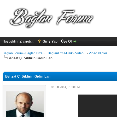
Hoşgeldin, Ziyaretçi:
Giriş Yap
Üye Ol
Bağlan Forum - Bağlan Bize
›
~ BağlanFrm Müzik - Video ~
›
Video Klipler
Behzat Ç. Siktirin Gidin Lan
alama: 0
Behzat Ç. Siktirin Gidin Lan
01-08-2014, 01:20 PM