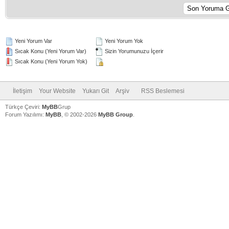
Yeni Yorum Var
Yeni Yorum Yok
Sıcak Konu (Yeni Yorum Var)
Sizin Yorumunuzu İçerir
Sıcak Konu (Yeni Yorum Yok)
İletişim
Your Website
Yukarı Git
Arşiv
RSS Beslemesi
Türkçe Çeviri:
MyBB
Grup
Forum Yazılımı:
MyBB
, © 2002-2026
MyBB Group
.
V
V
V