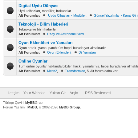
Digital Uydu Dünyası
Uydu cihazları, modüller, frekanslar
Alt Forumlar:
Uydu Cihazları - Modüller
,
Güncel Yazılımlar - Kanal Giriş
Teknoloji - Bilim Haberleri
Teknoloji ve bilim haberleri
Alt Forumlar:
Uzay ve Astronomi Bilimi
Oyun Eklentileri ve Yamaları
Oyun crack, yama, patch tüm hepsi burada yer almaktadır
Alt Forumlar:
Oyun Eklentileri
,
Dil Yamaları
Online Oyunlar
Tüm online oyunlar hakkında bilgiler, hack, yamalar vs. hepsi burada yer almakt
Alt Forumlar:
Metin2
,
Transformice
, 5, Alt forum daha var.
İletişim
Your Website
Yukarı Git
Arşiv
RSS Beslemesi
Türkçe Çeviri:
MyBB
Grup
Forum Yazılımı:
MyBB
, © 2002-2026
MyBB Group
.
V
V
V