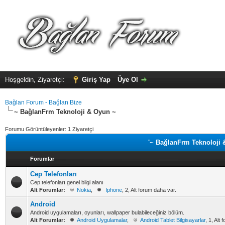
Hoşgeldin, Ziyaretçi:
Giriş Yap
Üye Ol
Bağlan Forum - Bağlan Bize
~ BağlanFrm Teknoloji & Oyun ~
Forumu Görüntüleyenler: 1 Ziyaretçi
'~ BağlanFrm Teknoloji &
Forumlar
Cep Telefonları
Cep telefonları genel bilgi alanı
Alt Forumlar:
Nokia
,
Iphone
, 2, Alt forum daha var.
Android
Android uygulamaları, oyunları, wallpaper bulabileceğiniz bölüm.
Alt Forumlar:
Android Uygulamalar
,
Android Tablet Bilgisayarlar
, 1, Alt