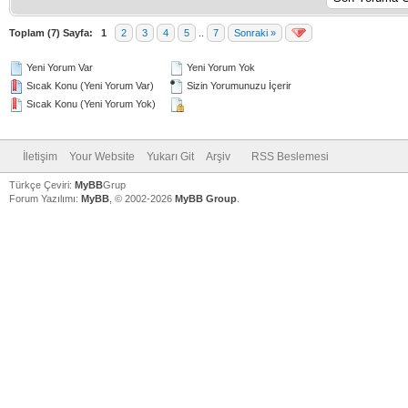
Toplam (7) Sayfa:
1
2
3
4
5
..
7
Sonraki »
Yeni Yorum Var
Yeni Yorum Yok
Sıcak Konu (Yeni Yorum Var)
Sizin Yorumunuzu İçerir
Sıcak Konu (Yeni Yorum Yok)
İletişim
Your Website
Yukarı Git
Arşiv
RSS Beslemesi
Türkçe Çeviri:
MyBB
Grup
Forum Yazılımı:
MyBB
, © 2002-2026
MyBB Group
.
V
V
V