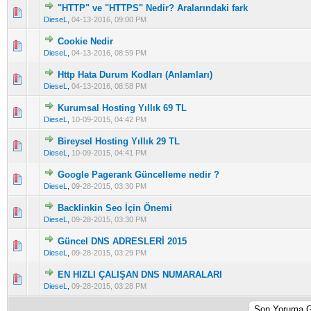
"HTTP" ve "HTTPS" Nedir? Aralarındaki fark
5 üzerinden 0 Oy - Toplam Ortalama 0 Oy Verilmiş
1
2
3
4
5
DieseL
,
04-13-2016, 09:00 PM
Cookie Nedir
5 üzerinden 0 Oy - Toplam Ortalama 0 Oy Verilmiş
1
2
3
4
5
DieseL
,
04-13-2016, 08:59 PM
Http Hata Durum Kodları (Anlamları)
5 üzerinden 0 Oy - Toplam Ortalama 0 Oy Verilmiş
1
2
3
4
5
DieseL
,
04-13-2016, 08:58 PM
Kurumsal Hosting Yıllık 69 TL
5 üzerinden 0 Oy - Toplam Ortalama 0 Oy Verilmiş
1
2
3
4
5
DieseL
,
10-09-2015, 04:42 PM
Bireysel Hosting Yıllık 29 TL
5 üzerinden 0 Oy - Toplam Ortalama 0 Oy Verilmiş
1
2
3
4
5
DieseL
,
10-09-2015, 04:41 PM
Google Pagerank Güncelleme nedir ?
5 üzerinden 0 Oy - Toplam Ortalama 0 Oy Verilmiş
1
2
3
4
5
DieseL
,
09-28-2015, 03:30 PM
Backlinkin Seo İçin Önemi
5 üzerinden 0 Oy - Toplam Ortalama 0 Oy Verilmiş
1
2
3
4
5
DieseL
,
09-28-2015, 03:30 PM
Güncel DNS ADRESLERİ 2015
5 üzerinden 0 Oy - Toplam Ortalama 0 Oy Verilmiş
1
2
3
4
5
DieseL
,
09-28-2015, 03:29 PM
EN HIZLI ÇALIŞAN DNS NUMARALARI
5 üzerinden 0 Oy - Toplam Ortalama 0 Oy Verilmiş
1
2
3
4
5
DieseL
,
09-28-2015, 03:28 PM