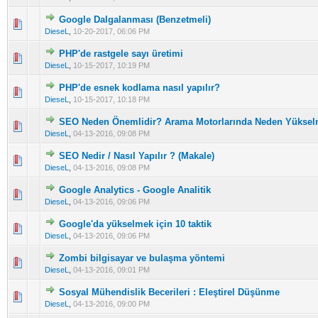
Google Dalgalanması (Benzetmeli)
5 üzerinden 0 Oy - Toplam Ortalama 0 Oy Verilmiş
1
2
3
4
5
DieseL
,
10-20-2017, 06:06 PM
PHP'de rastgele sayı üretimi
5 üzerinden 0 Oy - Toplam Ortalama 0 Oy Verilmiş
1
2
3
4
5
DieseL
,
10-15-2017, 10:19 PM
PHP'de esnek kodlama nasıl yapılır?
5 üzerinden 0 Oy - Toplam Ortalama 0 Oy Verilmiş
1
2
3
4
5
DieseL
,
10-15-2017, 10:18 PM
SEO Neden Önemlidir? Arama Motorlarında Neden Yükselm
5 üzerinden 0 Oy - Toplam Ortalama 0 Oy Verilmiş
1
2
3
4
5
DieseL
,
04-13-2016, 09:08 PM
SEO Nedir / Nasıl Yapılır ? (Makale)
5 üzerinden 0 Oy - Toplam Ortalama 0 Oy Verilmiş
1
2
3
4
5
DieseL
,
04-13-2016, 09:08 PM
Google Analytics - Google Analitik
5 üzerinden 0 Oy - Toplam Ortalama 0 Oy Verilmiş
1
2
3
4
5
DieseL
,
04-13-2016, 09:06 PM
Google'da yükselmek için 10 taktik
5 üzerinden 0 Oy - Toplam Ortalama 0 Oy Verilmiş
1
2
3
4
5
DieseL
,
04-13-2016, 09:06 PM
Zombi bilgisayar ve bulaşma yöntemi
5 üzerinden 0 Oy - Toplam Ortalama 0 Oy Verilmiş
1
2
3
4
5
DieseL
,
04-13-2016, 09:01 PM
Sosyal Mühendislik Becerileri : Eleştirel Düşünme
5 üzerinden 0 Oy - Toplam Ortalama 0 Oy Verilmiş
1
2
3
4
5
DieseL
,
04-13-2016, 09:00 PM